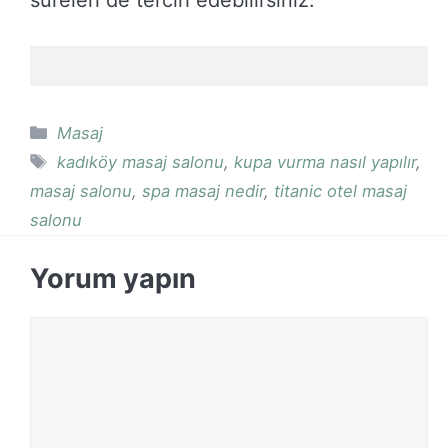
Kategoriler
Masaj
Etiketler
kadıköy masaj salonu
,
kupa vurma nasıl yapılır
,
masaj salonu
,
spa masaj nedir
,
titanic otel masaj
salonu
Yorum yapın
Yorum