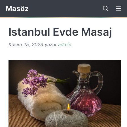
İçeriğe
Masöz
atla
Istanbul Evde Masaj
Kasım 25, 2023
yazar
admin