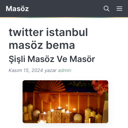
İçeriğe
Masöz
atla
twitter istanbul
masöz bema
Şişli Masöz Ve Masör
Kasım 15, 2024
yazar
admin