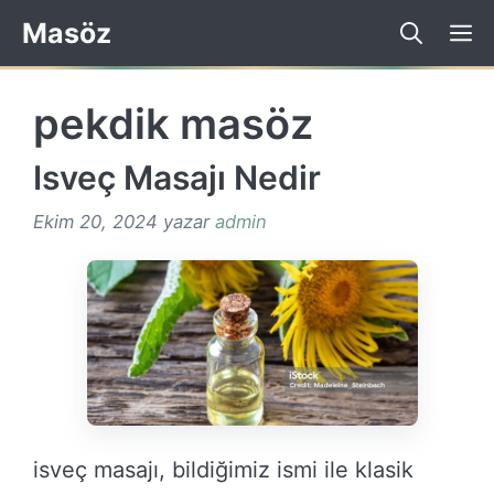
İçeriğe
Masöz
atla
pekdik masöz
Isveç Masajı Nedir
Ekim 20, 2024
yazar
admin
isveç masajı, bildiğimiz ismi ile klasik