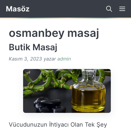
İçeriğe
Masöz
atla
osmanbey masaj
Butik Masaj
Kasım 3, 2023
yazar
admin
Vücudunuzun İhtiyacı Olan Tek Şey