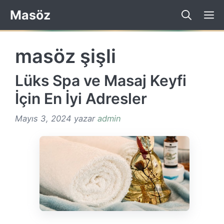
İçeriğe
Masöz
atla
masöz şişli
Lüks Spa ve Masaj Keyfi
İçin En İyi Adresler
Mayıs 3, 2024
yazar
admin