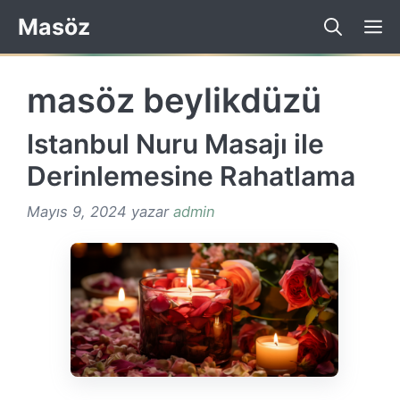
İçeriğe
Masöz
atla
masöz beylikdüzü
Istanbul Nuru Masajı ile
Derinlemesine Rahatlama
Mayıs 9, 2024
yazar
admin