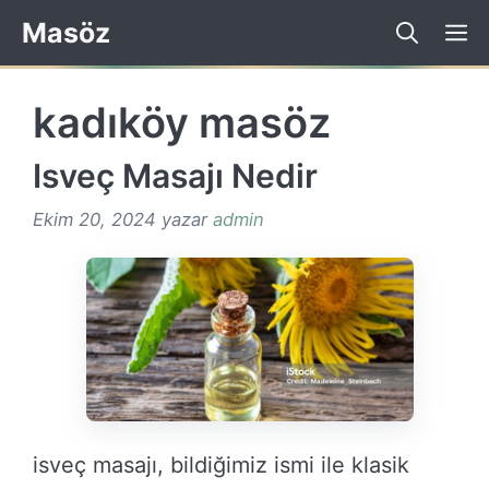
İçeriğe
Masöz
atla
kadıköy masöz
Isveç Masajı Nedir
Ekim 20, 2024
yazar
admin
isveç masajı, bildiğimiz ismi ile klasik