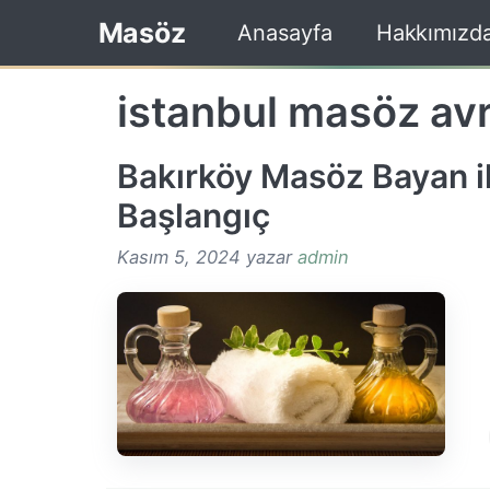
İçeriğe
Masöz
Anasayfa
Hakkımızd
atla
istanbul masöz av
Bakırköy Masöz Bayan il
Başlangıç
Kasım 5, 2024
yazar
admin