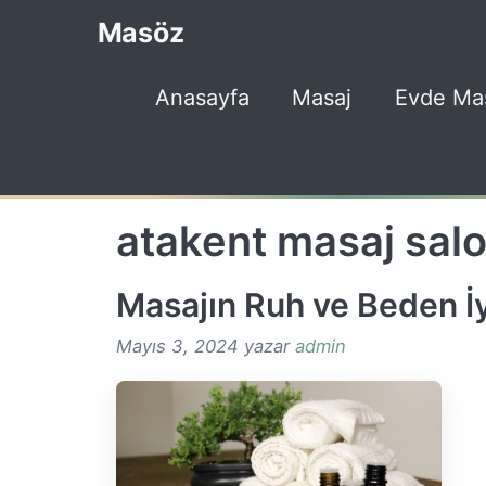
İçeriğe
Masöz
atla
Anasayfa
Masaj
Evde Ma
atakent masaj sal
Masajın Ruh ve Beden İyi
Mayıs 3, 2024
yazar
admin